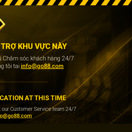
Ỗ TRỢ KHU VỰC NÀY
ngũ Chăm sóc khách
hàng 24/7
 tôi tại
info@go88.com
OCATION AT
THIS TIME
t our
Customer Service team 24/7
fo@go88.com