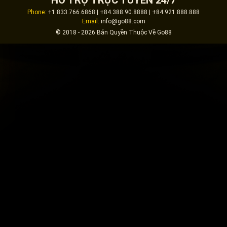
Phone:
+1.833.766.6868
|
+84.388.90.8888
|
+84.921.888.888
Email:
info@go88.com
© 2018 - 2026 Bản Quyền Thuộc Về Go88